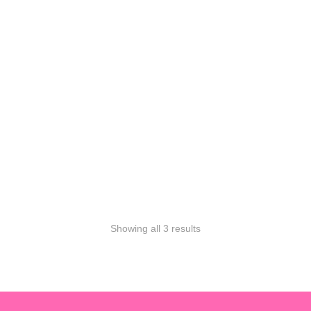
TOCOBO COTTON SOFT
SUN STICK SPF50+ PA++++
د.ك
3,750
د.ك
8,250
ستيك
توكوبو
القطنية
الناعمة
للشمس
بعامل
حماية
من
الشمس
SPF50
أزرق
فاتح
غير
لامع
لبشرة
ناعمة
وحريري
Showing all 3 results