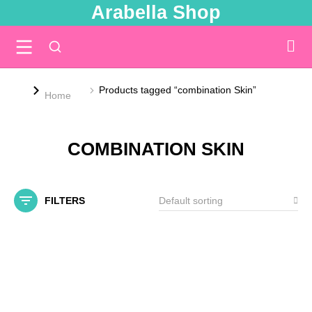
Arabella Shop
Products tagged “combination Skin”
You are here:
Home
COMBINATION SKIN
FILTERS
SALE!
Out Of Stock
Out Of Stock