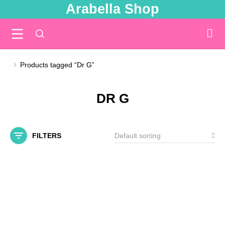
Arabella Shop
Products tagged “Dr G”
You are here:
DR G
FILTERS
SALE!
Out Of Stock