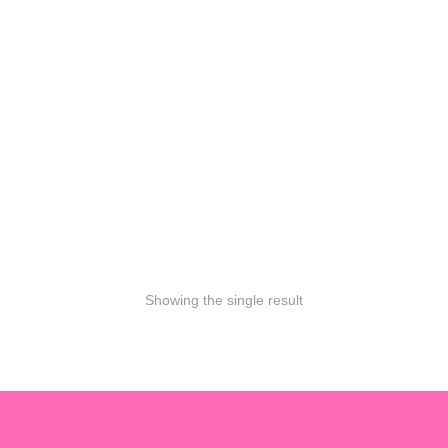
DR.G RED BLEMISH CLEAR
SOOTHING CREAM 70ML
8,250
د.ك
6,750
د.ك
المرطب الأول في كوريا مثالي
للبشرة المتهيجة والحساسة
والمعرضة لحب الشباب مناسب
لكل أنواع البشرة وخاصة
الحساسة والدهنية والمختلطة
Showing the single result