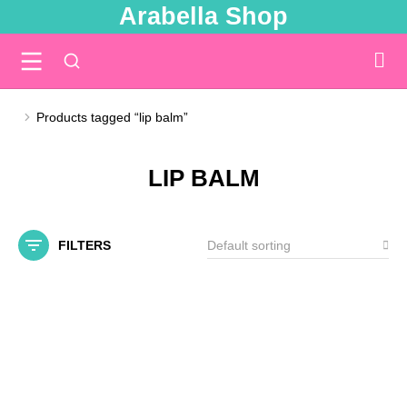
Arabella Shop
Products tagged “lip balm”
You are here:
LIP BALM
FILTERS
SALE!
Out Of Stock