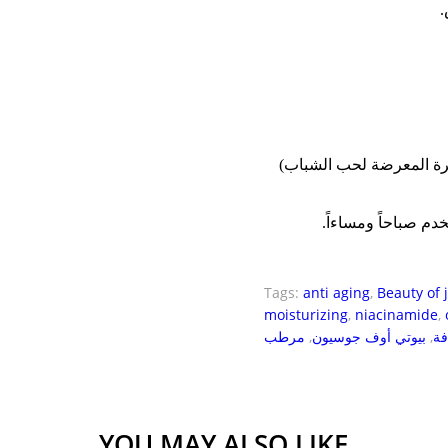
س
لبشرة المعرضة لحب الشباب
م صباحاً ومساءاً
Tags:
anti aging
,
Beauty of 
moisturizing
,
niacinamide
,
مرطب
,
بيوتي أوف جوسيون
,
فة
YOU MAY ALSO LIKE