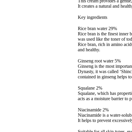
This cream provides a gentle,
It creates a natural and hea
Key ingredients
Rice bran water 29%
Rice bran is the finest inner 
was used like the toner of tod
Rice bran, rich in amino acid
and healthy.
Ginseng root water 5%
Ginseng is the most important
Dynasty, it was called ‘Shin
contained in ginseng helps t
Squalane 2%
Squalane, which has propertie
acts as a moisture barrier to p
Niacinamide 2%
Niacinamide is a water-solub
It helps to prevent excessive
Suitable for all skin types, ev