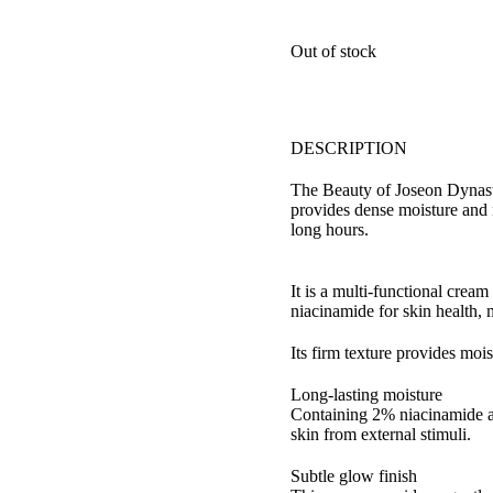
Out of stock
DESCRIPTION
The Beauty of Joseon Dynast
provides dense moisture and 
long hours.
It is a multi-functional crea
niacinamide for skin health, 
Its firm texture provides mo
Long-lasting moisture
Containing 2% niacinamide an
skin from external stimuli.
Subtle glow finish