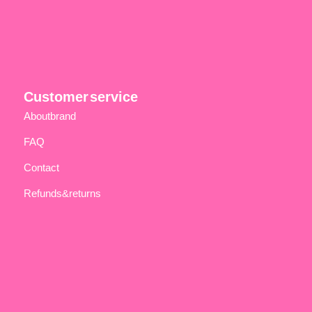
Customer service
About brand
FAQ
Contact
Refunds & returns