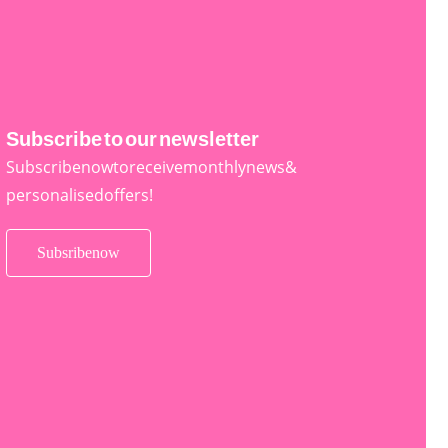
Subscribe to our newsletter
Subscribe now to receive monthly news &
personalised offers!
Subsribe now