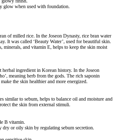
 glowy finish.
lthy glow when used with foundation.
bran of milled rice. In the Joseon Dynasty, rice bran water
ay. It was called ‘Beauty Water’, used for beautiful skin.
s, minerals, and vitamin E, helps to keep the skin moist
 herbal ingredient in Korean history. In the Joseon
cho’, meaning herb from the gods. The rich saponin
o make the skin healthier and more energized.
s similar to sebum, helps to balance oil and moisture and
rotect the skin from external stimuli.
le B vitamin.
ly dry or oily skin by regulating sebum secretion.
en sensitive skin.