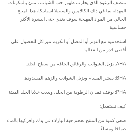
بالمكونات
ملئ
،
الشباب
حب
ظهور
يحارب
الذي
الرغوة
منظف
المهدئة
بما
في
ذلك
الكالامين
والسنتيلا
اسياتيكا،
هذا
المنتج
الخالي
من
المواد
المهيجة
سوف
يغذي
حتى
البشرة
الأكثر
.
حساسية
استخدميه
مع
التونر
أو
المصل
أو
الكريم
ميراكل
للحصول
على
.
الفعالية
من
قدر
أقصى
.
الجلد
سطح
من
الجافة
والرقائق
الشوائب
يزيل
AHA:
.
المسدودة
والزهم
الشوائب
ويزيل
المسام
يقشر
BHA:
.
الميتة
الجلد
خلايا
ويذيب
الجلد،
من
الرطوبة
فقدان
يوقف
PHA:
:
تستعمل
كيف
ضعي
كمية
من
المنتج
بحجم
حبة
البازلاء
في
يدك
وافركيها
بالماء
.
ومساءً
صباحًا