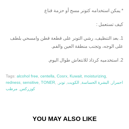
قناع
حزمة
أو
مسح
كتونر
استخدامه
يمكن
*
:
تستعمل
كيف
بلطف
وامسحي
قطن
قطعة
على
التونر
رشي
التنظيف،
بعد
1.
.
والفم
العين
منطقة
وتجنب
الوجه،
على
.
اليوم
طوال
للانتعاش
كرذاذ
استخدميه
2.
Tags:
alcohol free
,
centella
,
Cosrx
,
Kuwait
,
moisturizing
,
redness
,
sensitive
,
TONER
,
,
تونر
,
الكويت
,
البشرة الحساسة
,
احمرار
مرطب
,
كوزركس
YOU MAY ALSO LIKE