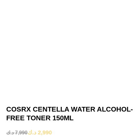
COSRX CENTELLA WATER ALCOHOL-
FREE TONER 150ML
د.ك
2,990
د.ك
7,990