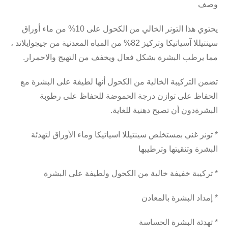
وصف
أوراق
ماء
من
10%
على
الكحول
من
الخالي
التونر
هذا
يحتوي
،
ايلاند
جيجو
من
المعدنية
المياه
من
82%
وتركيز
آسياتيكا
سينتيللا
.
والاحمرار
التهيج
من
ويخفف
فعال
بشكل
البشرة
يرطب
مما
تضمن
التركيبة
الخالية
من
الكحول
أنها
لطيفة
على
البشرة
مع
الحفاظ
على
توازن
درجة
الحموضة
للحفاظ
على
رطوبة
.
للغاية
دهنية
تصبح
أن
دون
البشرة
لتهدئة
الأوراق
وماء
اسياتيكا
سينتيللا
بمستخلص
غني
تونر
*
البشرة
وتنقيتها
وترطيبها
البشرة
على
ولطيفة
الكحول
من
خالية
خفيفة
تركيبة
*
بالمعادن
البشرة
إمداد
*
الحساسة
البشرة
تهدئة
*